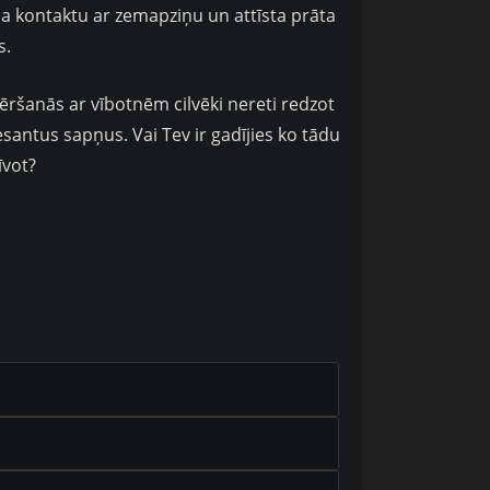
na kontaktu ar zemapziņu un attīsta prāta
s.
ēršanās ar vībotnēm cilvēki nereti redzot
esantus sapņus. Vai Tev ir gadījies ko tādu
īvot?