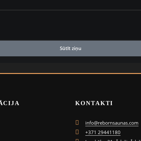
Sūtīt ziņu
ĀCIJA
KONTAKTI
info@rebornsaunas.com
+371 29441180