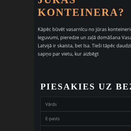
KONTEINERA?
Kāpēc būvēt vasarnīcu no jūras konteiner
Ieguvumi, pieredze un zaļā domāšana Vas
Latvijā ir skaista, bet īsa. Tieši tāpēc daudzi
sapņo par vietu, kur aizbēgt
PIESAKIES UZ B