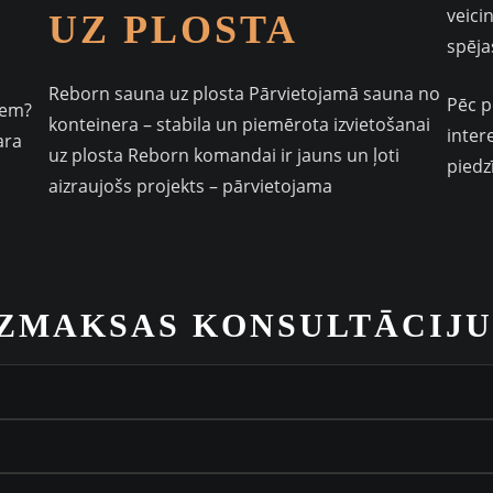
veici
UZ PLOSTA
spēja
Reborn sauna uz plosta Pārvietojamā sauna no
Pēc p
iem?
konteinera – stabila un piemērota izvietošanai
inter
ara
uz plosta Reborn komandai ir jauns un ļoti
piedz
aizraujošs projekts – pārvietojama
EZMAKSAS KONSULTĀCIJU