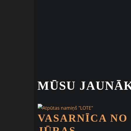
MŪSU JAUNĀK
VASARNĪCA NO
JŪRAS