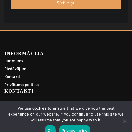
Sūtīt ziņu
INFORMĀCIJA
Par mums
Piedāvājumi
Kontakti
Privātuma politika
KONTAKTI
info@rebornsaunas.com
We use cookies to ensure that we give you the best
experience on our website. If you continue to use this site we
+371 29441180
will assume that you are happy with it.
Jaunkūlas 21, Ādaži, Ādažu novads, LV-2164
Ok
Privacy policy