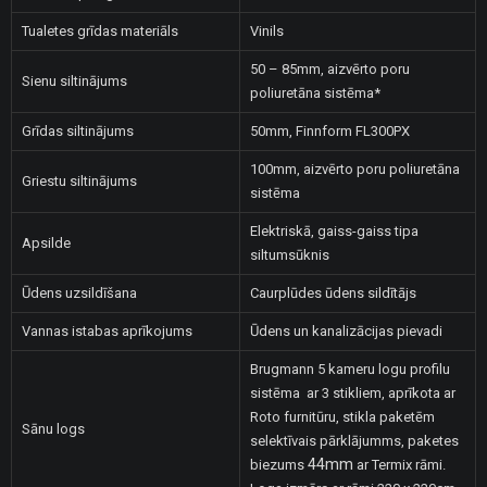
Tualetes grīdas materiāls
Vinils
50 – 85mm, aizvērto poru
Sienu siltinājums
poliuretāna sistēma*
Grīdas siltinājums
50mm, Finnform FL300PX
100mm, aizvērto poru poliuretāna
Griestu siltinājums
sistēma
Elektriskā, gaiss-gaiss tipa
Apsilde
siltumsūknis
Ūdens uzsildīšana
Caurplūdes ūdens sildītājs
Vannas istabas aprīkojums
Ūdens un kanalizācijas pievadi
Brugmann 5 kameru logu profilu
sistēma
ar 3 stikliem, aprīkota ar
Roto furnitūru, stikla paketēm
Sānu logs
selektīvais pārklājumms, paketes
44mm
biezums
ar Termix rāmi.