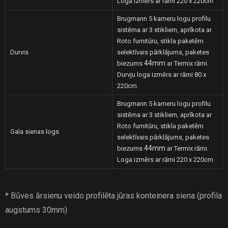
Loga izmērs ar rāmi 220 x 220cm
Brugmann 5 kameru logu profilu
sistēma ar 3 stikliem, aprīkota ar
Roto furnitūru, stikla paketēm
Durvis
selektīvais pārklājums, paketes
44mm
biezums
ar Termix rāmi.
Durvju loga izmērs ar rāmi 80 x
220cm
Brugmann 5 kameru logu profilu
sistēma ar 3 stikliem, aprīkota ar
Roto furnitūru, stikla paketēm
Gala sienas logs
selektīvais pārklājums, paketes
44mm
biezums
ar Termix rāmi.
Loga izmērs ar rāmi 220 x 220cm
* Būves ārsienu veido profilēta jūras konteinera siena (profila
augstums 30mm)