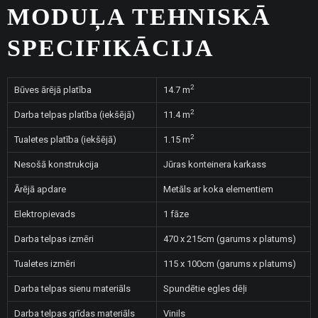
MODUĻA TEHNISKĀ
SPECIFIKĀCIJA
2
Būves ārējā platība
14.7 m
2
Darba telpas platība (iekšējā)
11.4 m
2
Tualetes platība (iekšējā)
1.15 m
Nesošā konstrukcija
Jūras konteinera karkass
Ārējā apdare
Metāls ar koka elementiem
Elektropievads
1 fāze
Darba telpas izmēri
470 x 215cm (garums x platums)
Tualetes izmēri
115 x 100cm (garums x platums)
Darba telpas sienu materiāls
Spundētie egles dēļi
Darba telpas grīdas materiāls
Vinils