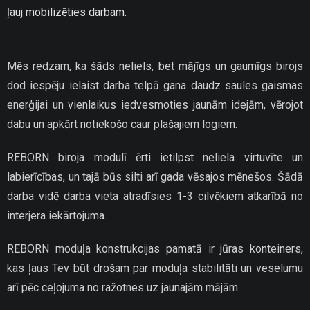
ļauj mobilizēties darbam.
Mēs redzam, ka šāds neliels, bet mājīgs un gaumīgs birojs
dod iespēju ielaist darba telpā gana daudz saules gaismas
enerģijai un vienlaikus iedvesmoties jaunām idejām, vērojot
dabu un apkārt notiekošo caur plašajiem logiem.
REBORN biroja modulī ērti ietilpst neliela virtuvīte un
labierīcības, un tajā būs silti arī gada vēsajos mēnešos. Šādā
darba vidē darba vieta atradīsies 1-3 cilvēkiem atkarībā no
interjera iekārtojuma.
REBORN moduļa konstrukcijas pamatā ir jūras konteiners,
kas ļaus Tev būt drošam par moduļa stabilitāti un veselumu
arī pēc ceļojuma no ražotnes uz jaunajām mājām.