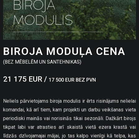
BIROJA MODUĻA CENA
(BEZ MĒBELĒM UN SANTEHNIKAS)
21 175 EUR /
17 500 EUR BEZ PVN
Neliels pārvietojams biroja modulis ir ērts risinājums nelielai
komandai, kā arī tiem, kam projekti un darbu veikšanas vieta
periodiski mainās vai norisinās tikai sezonāli. Dažkārt birojs
tikpat labi var atrasties arī skaistā vietā ezera krastā vai
līdzās dzīvojamajai mājai, jo tas kalpo vienīgi kā telpa, kas