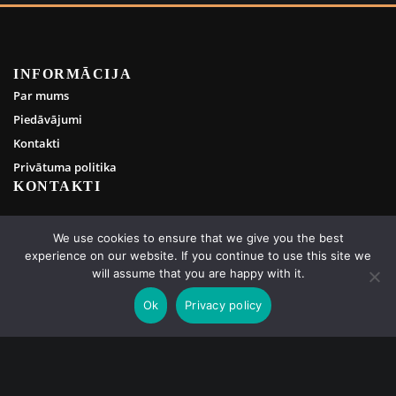
INFORMĀCIJA
Par mums
Piedāvājumi
Kontakti
Privātuma politika
KONTAKTI
info@rebornsaunas.com
We use cookies to ensure that we give you the best
experience on our website. If you continue to use this site we
+371 29441180
will assume that you are happy with it.
Jaunkūlas 21, Ādaži, Ādažu novads, LV-2164
Ok
Privacy policy
SEKO MUMS