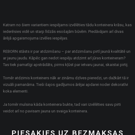
Katram no šiem variantiem iespējams izvēlēties tādu konteinera krāsu, kas
iederēsies vidē un starp līdzās esošajām būvēm. Piedāvājam arī divas
ārējā apgaismojuma izvēles iespējas.
REBORN stāsts ir par atdzimšanu – par atdzimšanu pirtī jaunā kvalitātē un
ar jaunu jaudu. Kāpēc gan nedot iespēju atdzimt arī jūras konteineram?
Tas tiek pamatīgi apstrādāts, pirms kļūst par ietvaru jaunai, skaistai pirtij.
Tomēr atdzimis konteiners nāk ar zināmu dzīves pieredzi, un dažkārt tā ir
vizuāli pamanāma. Tieši šajos gadījumos ārējai apdarei noder dekoratīvi
koka elementi.
Ja tomēr mulsina kāda konteinera bukte, tad vari izvēlēties savu pirti
veidot arī no pavisam jauna un svaiga konteinera.
PIESAKIES UZ BEZMAKSAS