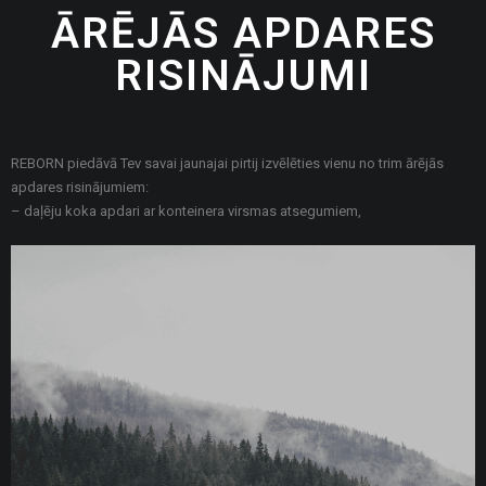
ĀRĒJĀS APDARES
RISINĀJUMI
REBORN piedāvā Tev savai jaunajai pirtij izvēlēties vienu no trim ārējās
apdares risinājumiem:
– d
aļēju koka apdari ar konteinera virsmas atsegumiem,