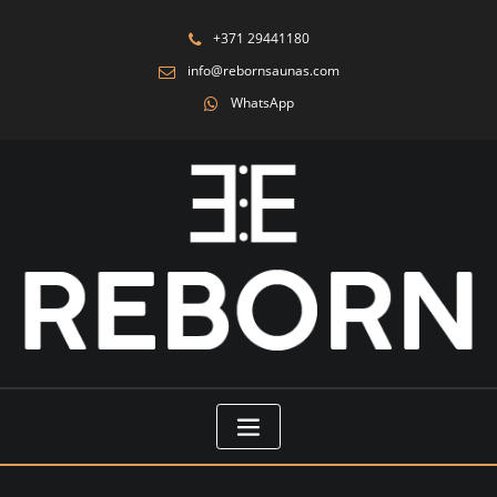
+371 29441180
info@rebornsaunas.com
WhatsApp