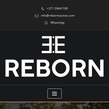
+371 29441180
info@rebornsaunas.com
WhatsApp